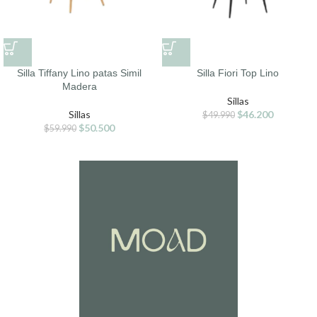
Silla Tiffany Lino patas Simil
Silla Fiori Top Lino
Madera
Sillas
Sillas
$
46.200
$
49.990
$
50.500
$
59.990