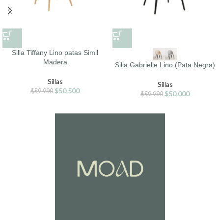
Silla Tiffany Lino patas Simil
Madera
Silla Gabrielle Lino (Pata Negra)
Sillas
Sillas
$
50.500
$
59.990
$
50.000
$
59.990