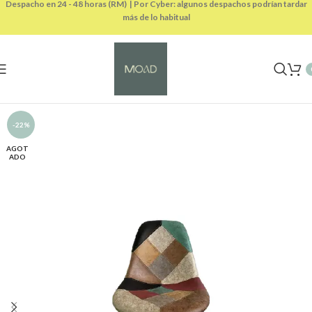
Despacho en 24 - 48 horas (RM) | Por Cyber: algunos despachos podrían tardar
más de lo habitual
-22%
AGOT
ADO