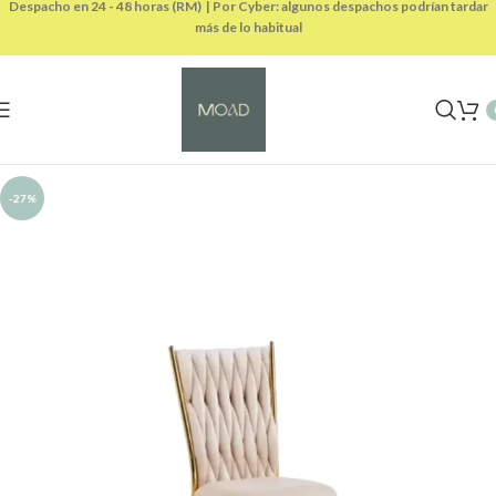
Despacho en 24 - 48 horas (RM) | Por Cyber: algunos despachos podrían tardar
más de lo habitual
-27%