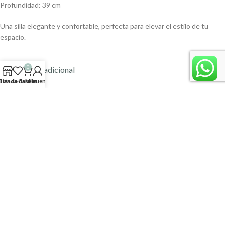
Profundidad: 39 cm
Una silla elegante y confortable, perfecta para elevar el estilo de tu
espacio.
0
Información adicional
Lista de deseos
Tienda
Carrito
Mi cuenta
Productos relacionados
-5%
-33%
AGOT
ADO