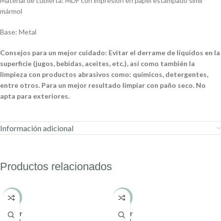
Material de cubierta: MDF con impresión en papel estampado símil
mármol
Base: Metal
Consejos para un mejor cuidado: Evitar el derrame de líquidos en la
superficie (jugos, bebidas, aceites, etc.), así como también la
limpieza con productos abrasivos como: químicos, detergentes,
entre otros. Para un mejor resultado limpiar con paño seco. No
apta para exteriores.
Información adicional
Productos relacionados
-29%
-7%
AGOT
AGOT
ADO
ADO