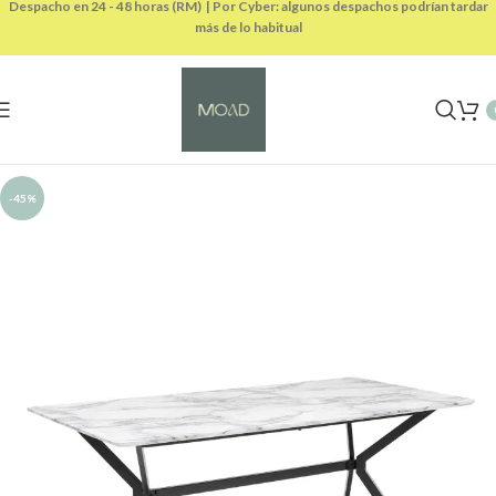
Despacho en 24 - 48 horas (RM) | Por Cyber: algunos despachos podrían tardar
más de lo habitual
-45%