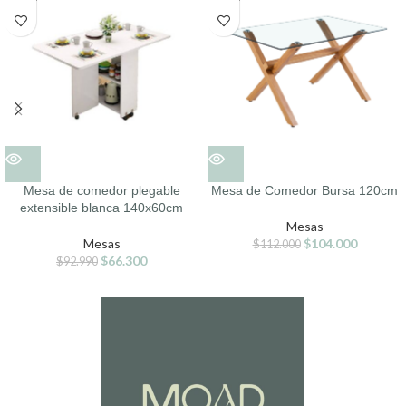
Mesa de comedor plegable
Mesa de Comedor Bursa 120cm
extensible blanca 140x60cm
Mesas
Mesas
$
104.000
$
112.000
$
66.300
$
92.990