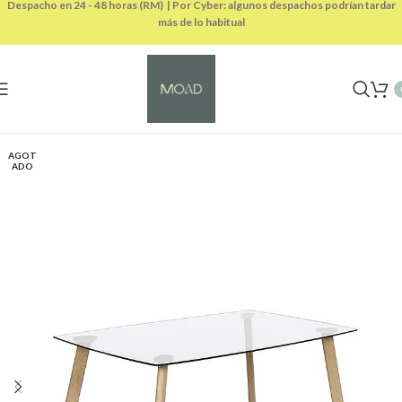
Despacho en 24 - 48 horas (RM) | Por Cyber: algunos despachos podrían tardar
más de lo habitual
AGOT
ADO