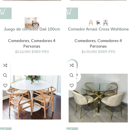
Juego de comedor Dali 100cm
Comedor Arnaiz Cross Wishbone
Comedores
,
Comedores 4
Comedores
,
Comedores 4
Personas
Personas
$
489.990
$
489.990
$
510.990
$
549.990
-4%
AGOT
ADO