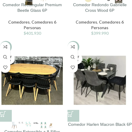
Comedor Rectangular Premium
Comedor Redondo Gabrielle
Beetle Glass 6P
Cross Wood 6P
Comedores
,
Comedores 6
Comedores
,
Comedores 6
Personas
Personas
$
401.930
$
399.990
-5%
-10%
AGOT
AGOT
ADO
ADO
Comedor Harlen Macron Black 6P
Comedor Extensible + 8 Sillas