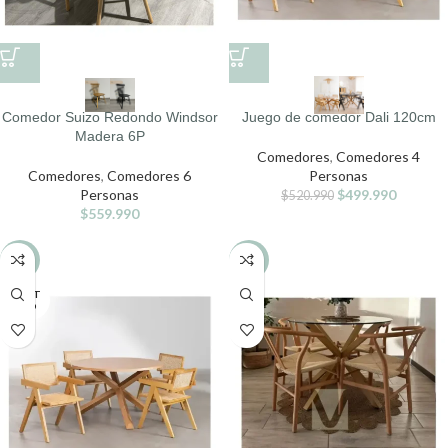
Comedor Suizo Redondo Windsor
Juego de comedor Dali 120cm
Madera 6P
Comedores
,
Comedores 4
Comedores
,
Comedores 6
Personas
Personas
$
499.990
$
520.990
$
559.990
-4%
-11%
AGOT
ADO