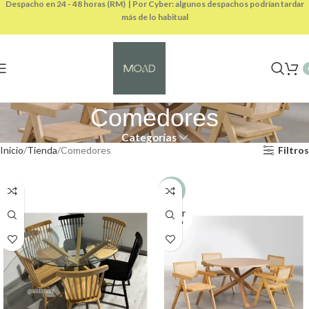
Despacho en 24 - 48 horas (RM) | Por Cyber: algunos despachos podrían tardar
más de lo habitual
Comedores
Categorías
Inicio
Tienda
Comedores
Filtros
-4%
AGOT
ADO