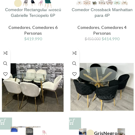
Comedor Rectangular Moscú
Comedor Crossback Manhattan
Gabrielle Terciopelo 6P
para 4P
Comedores
,
Comedores 6
Comedores
,
Comedores 4
Personas
Personas
$
419.990
$
414.990
$
450.000
Gris
Negro