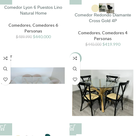
Comedor Lyon 6 Puestos Lino
Natural Home
Comedor Redondo Diamante
Cross Gold 4P
Comedores
,
Comedores 6
Personas
Comedores
,
Comedores 4
$
440.000
$
489.990
Personas
$
419.990
$
440.000
AGOT
-8%
ADO