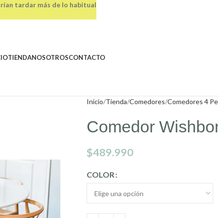
rían tardar más de lo habitual
CIO
TIENDA
NOSOTROS
CONTACTO
Inicio
Tienda
Comedores
Comedores 4 Pe
Comedor Wishbo
$
489.990
COLOR