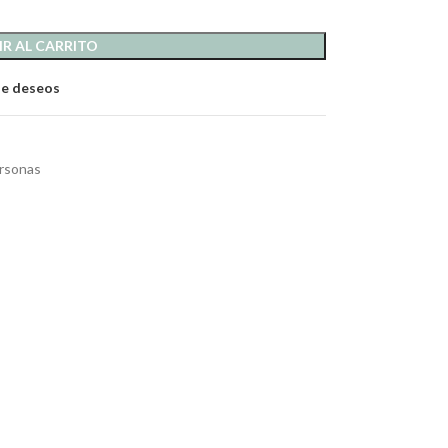
R AL CARRITO
 de deseos
rsonas