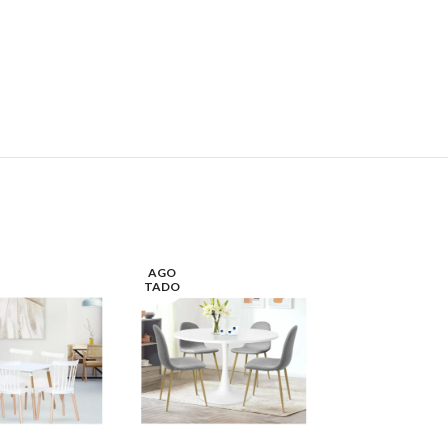
AGO
-14%
TADO