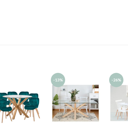
-13%
-26%