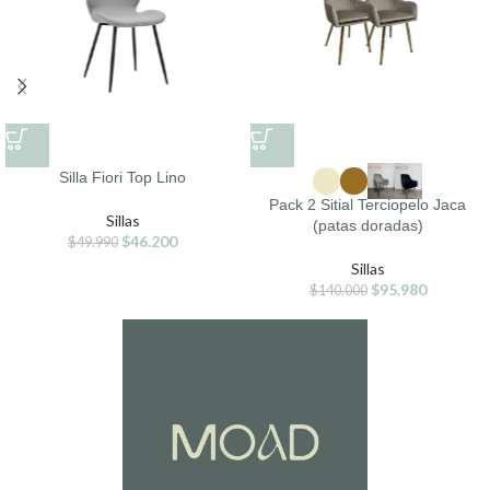
Silla Fiori Top Lino
Pack 2 Sitial Terciopelo Jaca
Sillas
(patas doradas)
$
46.200
$
49.990
Sillas
$
95.980
$
140.000