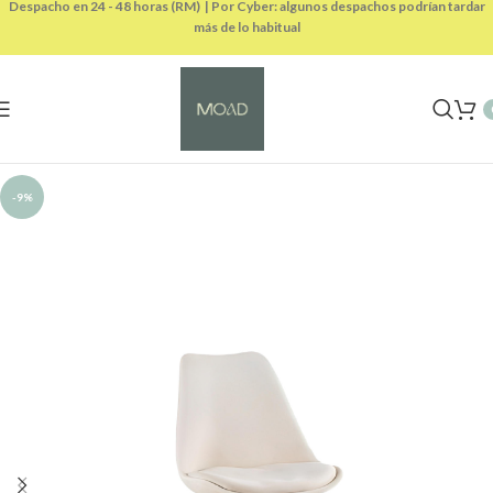
Despacho en 24 - 48 horas (RM) | Por Cyber: algunos despachos podrían tardar
más de lo habitual
-9%