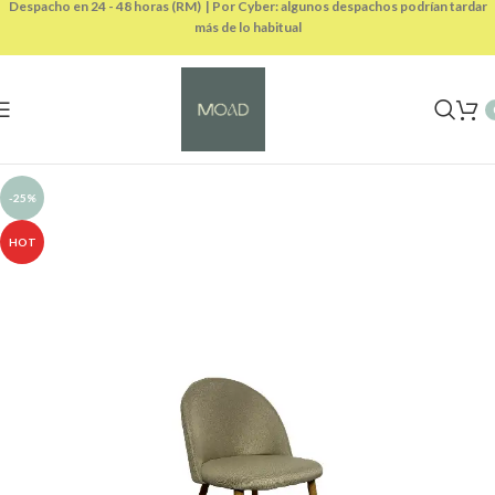
Despacho en 24 - 48 horas (RM) | Por Cyber: algunos despachos podrían tardar
más de lo habitual
-25%
HOT