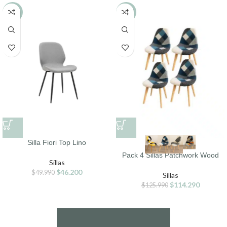
-8%
-9%
Silla Fiori Top Lino
Pack 4 Sillas Patchwork Wood
Sillas
$
46.200
$
49.990
Sillas
$
114.290
$
125.990