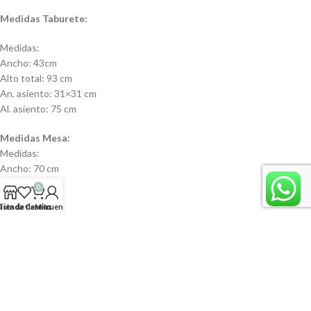
Medidas Taburete:
Medidas:
Ancho: 43cm
Alto total: 93 cm
An. asiento: 31×31 cm
Al. asiento: 75 cm
Medidas Mesa:
Medidas:
Ancho: 70 cm
Largo: 70 cm
0
Alto: 105 cm
Lista de deseos
Tienda
Carrito
Mi cuenta
🔧 Producto requiere armado.
Información adicional