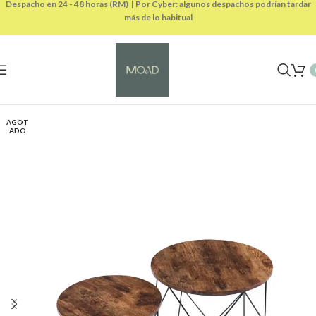
Despacho en 24 - 48 horas (RM) | Por Cyber: algunos despachos podrían tardar
más de lo habitual
AGOT
ADO