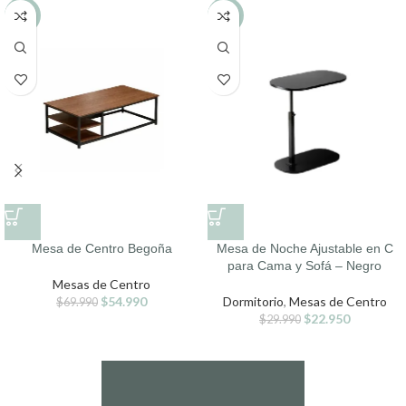
-21%
-23%
Mesa de Centro Begoña
Mesa de Noche Ajustable en C
para Cama y Sofá – Negro
Mesas de Centro
$
54.990
Dormitorio
,
Mesas de Centro
$
69.990
$
22.950
$
29.990