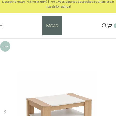
Despacho en 24 - 48 horas (RM) | Por Cyber: algunos despachos podrían tardar
más de lo habitual
-14%