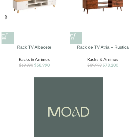
Rack TV Albacete
Rack de TV Atria – Rustica
Racks & Arrimos
Racks & Arrimos
$
58.990
$
78.200
$
69.990
$
89.990