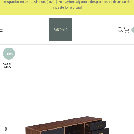
Despacho en 24 - 48 horas (RM) | Por Cyber: algunos despachos podrían tardar
más de lo habitual
-15%
AGOT
ADO