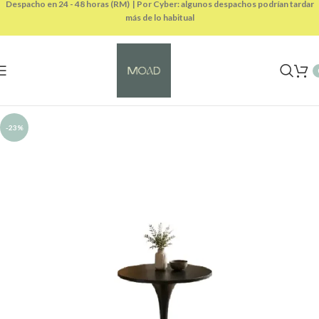
Despacho en 24 - 48 horas (RM) | Por Cyber: algunos despachos podrían tardar
más de lo habitual
-23%