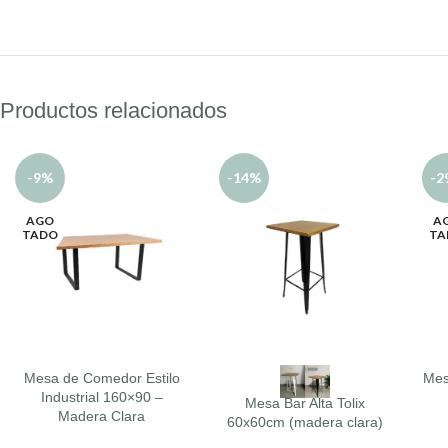
Productos relacionados
-9%
-14%
-2
AGO
A
TADO
TA
Mesa de Comedor Estilo
Mes
LEER MÁS
SELECCIONAR OPCIONES
LEE
Industrial 160×90 –
Mesa Bar Alta Tolix
Madera Clara
60x60cm (madera clara)