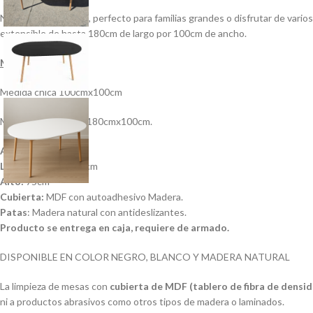
Nuevo modelo único, perfecto para familias grandes o disfrutar de varios
extensible de hasta 180cm de largo por 100cm de ancho.
Medidas:
Medida chica 100cmx100cm
Medida más grande 180cmx100cm.
Ancho:
100cm
Largo
:
100cm / 180cm
Alto:
75cm
Cubierta:
MDF con autoadhesivo Madera.
Patas
: Madera natural con antideslizantes.
Producto se entrega en caja, requiere de armado.
DISPONIBLE EN COLOR NEGRO, BLANCO Y MADERA NATURAL
La limpieza de mesas con
cubierta de MDF (tablero de fibra de densi
ni a productos abrasivos como otros tipos de madera o laminados.