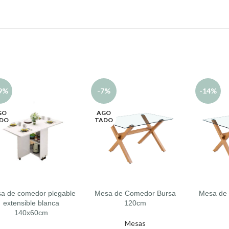
9%
-7%
-14%
GO
AGO
DO
TADO
a de comedor plegable
Mesa de Comedor Bursa
Mesa de
R MÁS
LEER MÁS
AÑADIR A
extensible blanca
120cm
140x60cm
Mesas