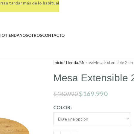
rían tardar más de lo habitual
CIO
TIENDA
NOSOTROS
CONTACTO
Inicio
Tienda
Mesas
Mesa Extensible 2 en
Mesa Extensible 
$
169.990
$
180.990
COLOR