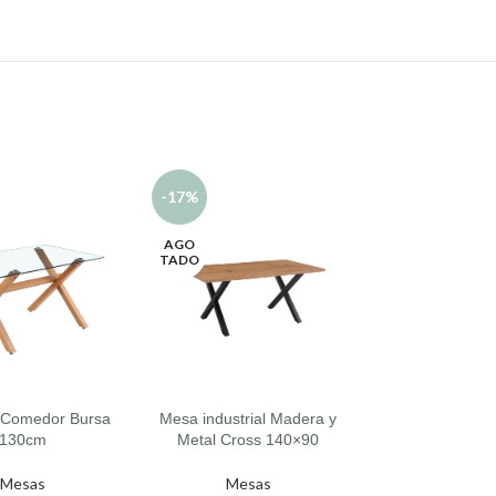
-17%
-17%
AGO
AGO
TADO
TADO
 Comedor Bursa
Mesa industrial Madera y
Mesa Cuarzo 
L CARRITO
LEER MÁS
LEER MÁS
130cm
Metal Cross 140×90
(Piedra Sinteriz
Mesas
Mesas
Mesa