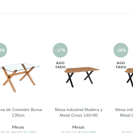
4%
-17%
-18%
AGO
AGO
TADO
TADO
sa de Comedor Bursa
Mesa industrial Madera y
Mesa ind
DIR AL CARRITO
LEER MÁS
LEER MÁS
130cm
Metal Cross 140×90
Metal 
Mesas
Mesas
$
125.700
$
182.490
$
145.990
$
220.000
$
280.