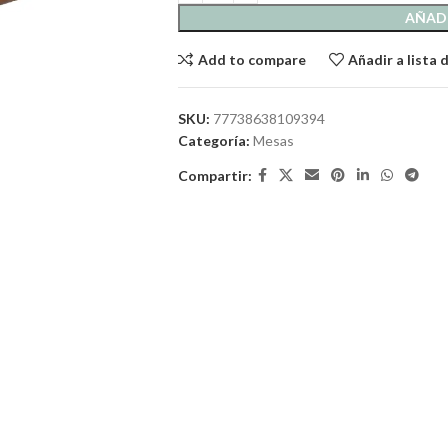
AÑADI
Add to compare
Añadir a lista
SKU:
77738638109394
Categoría:
Mesas
Compartir: