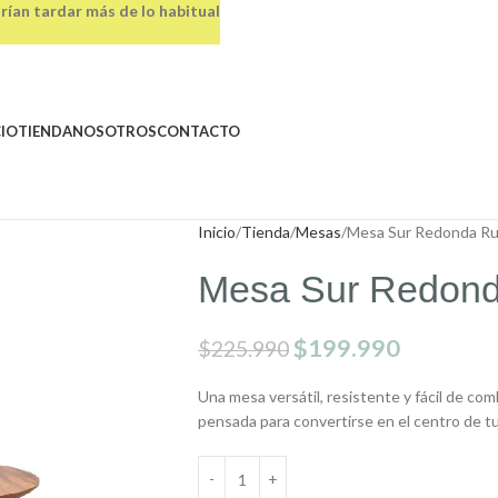
rían tardar más de lo habitual
CIO
TIENDA
NOSOTROS
CONTACTO
Inicio
Tienda
Mesas
Mesa Sur Redonda Ru
Mesa Sur Redond
$
199.990
$
225.990
Una mesa versátil, resistente y fácil de comb
pensada para convertirse en el centro de tu