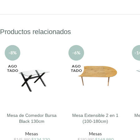
Productos relacionados
-8%
-6%
-1
AGO
AGO
TADO
TADO
Mesa de Comedor Bursa
Mesa Extensible 2 en 1
Me
LEER MÁS
SELECCIONAR OPCIONES
AÑA
Black 130cm
(100-180cm)
Mesas
Mesas
$
134.320
$
169.990
$
145.990
$
180.990