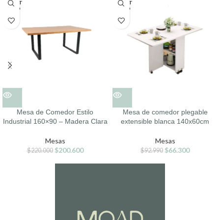
AGOT
AGOT
ADO
ADO
Mesa de Comedor Estilo
Mesa de comedor plegable
Industrial 160×90 – Madera Clara
extensible blanca 140x60cm
Mesas
Mesas
$
200.600
$
66.300
$
220.000
$
92.990