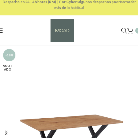
Despacho en 24 - 48 horas (RM) | Por Cyber: algunos despachos podrían tardar
más de lo habitual
-18%
AGOT
ADO