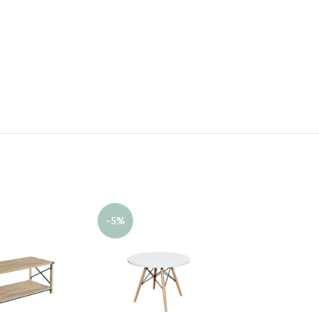
AGO
-5%
TADO