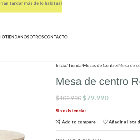
rían tardar más de lo habitual
CIO
TIENDA
NOSOTROS
CONTACTO
Inicio
Tienda
Mesas de Centro
Mesa de ce
Mesa de centro 
$
79.990
$
109.990
Sin existencias
Add to compare
Añadir a lista