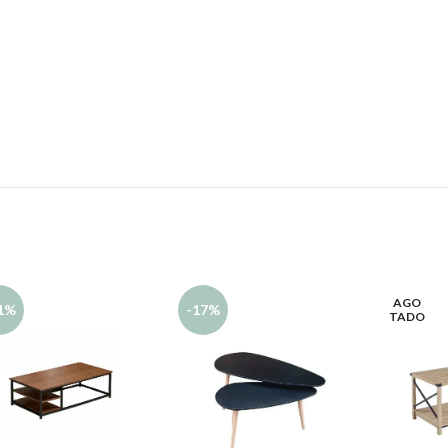
AGO
1%
-17%
TADO