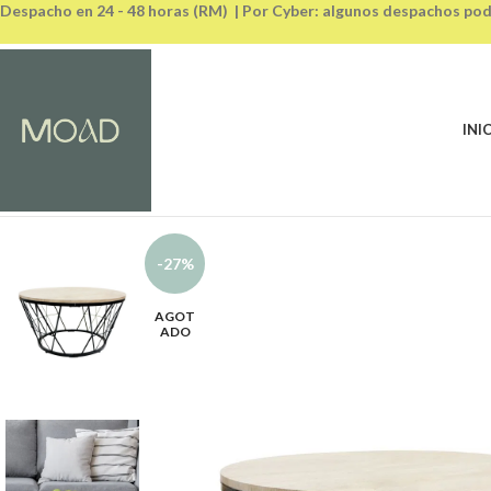
Despacho en 24 - 48 horas (RM) | Por Cyber: algunos despachos pod
INI
-27%
AGOT
ADO