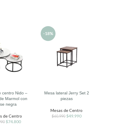
-18%
-17%
AGO
TADO
 centro Nido –
Mesa lateral Jerry Set 2
Mesa Auxiliar La
L CARRITO
AÑADIR AL CARRITO
SELECCIONAR O
de Marmol con
piezas
Nivele
se negra
Mesas de Centro
Dormitorio
,
M
s de Centro
$
49.990
Centr
$
60.990
$
74.800
$
2
990
$
35.990