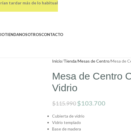
rían tardar más de lo habitual
CIO
TIENDA
NOSOTROS
CONTACTO
Inicio
Tienda
Mesas de Centro
Mesa de Ce
Mesa de Centro O
Vidrio
$
103.700
$
115.990
Cubierta de vidrio
Vidrio templado
Base de madera