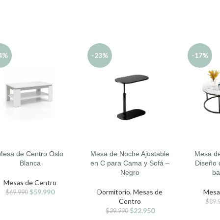
4%
-23%
-17%
Mesa de Centro Oslo
Mesa de Noche Ajustable
Mesa de
DIR AL CARRITO
AÑADIR AL CARRITO
AÑADIR A
Blanca
en C para Cama y Sofá –
Diseño 
Negro
ba
Mesas de Centro
$
59.990
Dormitorio
,
Mesas de
Mesa
$
69.990
Centro
$
89.
$
22.950
$
29.990