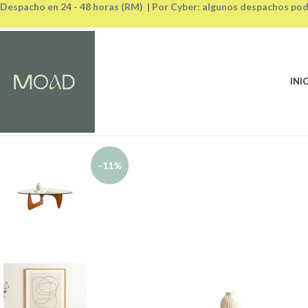
Despacho en 24 - 48 horas (RM) | Por Cyber: algunos despachos pod
INI
-11%