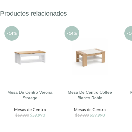
Productos relacionados
-14%
-14%
-1
Mesa De Centro Verona
Mesa De Centro Coffee
AÑADIR AL CARRITO
AÑADIR AL CARRITO
AÑA
Storage
Blanco Roble
Mesas de Centro
Mesas de Centro
$
59.990
$
59.990
$
69.990
$
69.990