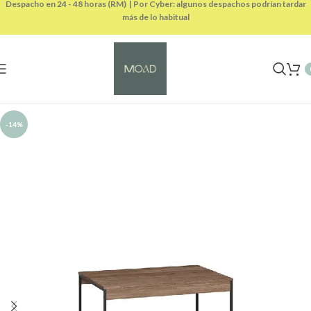
Despacho en 24 - 48 horas (RM) | Por Cyber: algunos despachos podrían tardar
más de lo habitual
-14%