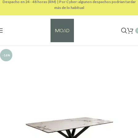
Despacho en 24 - 48 horas (RM) | Por Cyber: algunos despachos podrían tardar
más de lo habitual
-16%