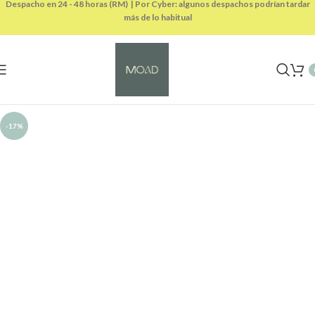
Despacho en 24 - 48 horas (RM) | Por Cyber: algunos despachos podrían tardar
más de lo habitual
-17%