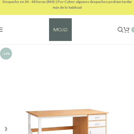
Despacho en 24 - 48 horas (RM) | Por Cyber: algunos despachos podrían tardar
más de lo habitual
-14%