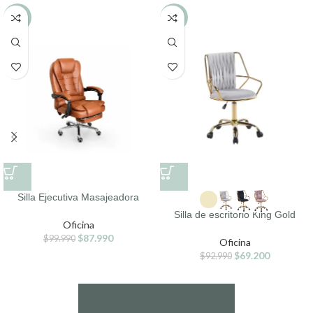
-12%
-26%
Silla Ejecutiva Masajeadora
Silla de escritorio King Gold
Oficina
$
87.990
$
99.990
Oficina
$
69.200
$
92.990