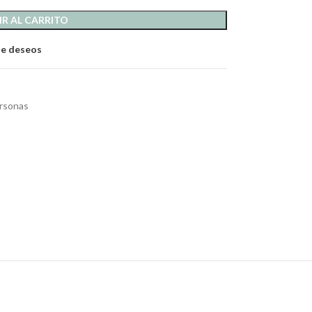
R AL CARRITO
 de deseos
rsonas