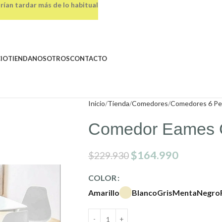
rían tardar más de lo habitual
CIO
TIENDA
NOSOTROS
CONTACTO
Inicio
Tienda
Comedores
Comedores 6 Pe
Comedor Eames C
$
164.990
$
229.930
COLOR
Amarillo
Blanco
Gris
Menta
Negro