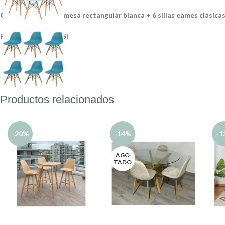
Comedor incluye 1 mesa rectangular blanca + 6 sillas eames clásica
Requiere Armado: Sí
Productos relacionados
-20%
-14%
-1
AGO
TADO