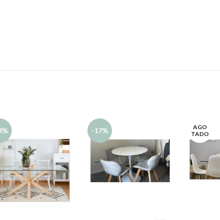
s
AGO
3%
-17%
TADO