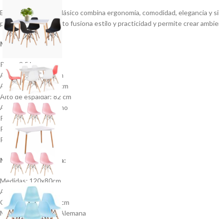
El comedor Eames Clásico combina ergonomía, comodidad, elegancia y simp
pasado. Este producto fusiona estilo y practicidad y permite crear ambie
Medidas de la silla:
Peso: 3.5 kg
Ancho de silla: 47 cm
Alto de asiento: 45 cm
Alto de espaldar: 82 cm
Asiento: Polipropileno
Patas: Madera
Requiere armado: Si
Resistencia: 100 kg
Medidas de la mesa:
Medidas: 120x80cm
Altura 75cm
Grosor Cubierta 1,5cm
Material Base Haya Alemana