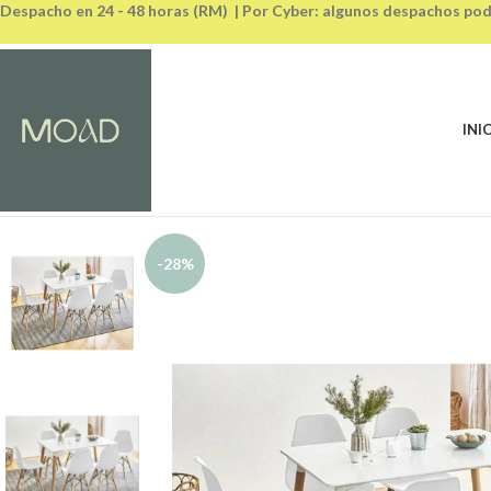
Despacho en 24 - 48 horas (RM) | Por Cyber: algunos despachos pod
INI
-28%