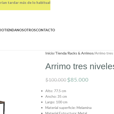
rían tardar más de lo habitual
CIO
TIENDA
NOSOTROS
CONTACTO
Inicio
Tienda
Racks & Arrimos
Arrimo tres 
Arrimo tres nivele
$
85.000
$
100.000
Alto: 77.5 cm
Ancho: 35 cm
Largo: 100 cm
Material superficie: Melamina
Material Estructura: Metal