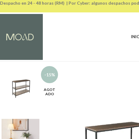
Despacho en 24 - 48 horas (RM) | Por Cyber: algunos despachos pod
INI
-15%
AGOT
ADO