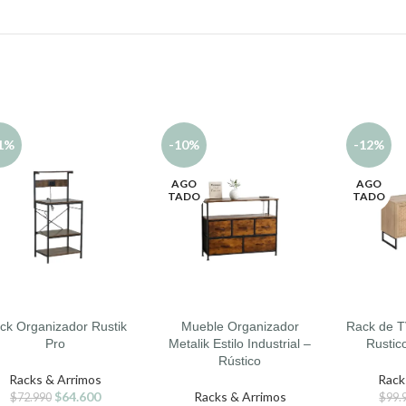
1%
-10%
-12%
AGO
AGO
TADO
TADO
ck Organizador Rustik
Mueble Organizador
Rack de T
DIR AL CARRITO
LEER MÁS
LEER MÁS
Pro
Metalik Estilo Industrial –
Rustic
Rústico
Racks & Arrimos
Rack
$
64.600
Racks & Arrimos
$
72.990
$
99.