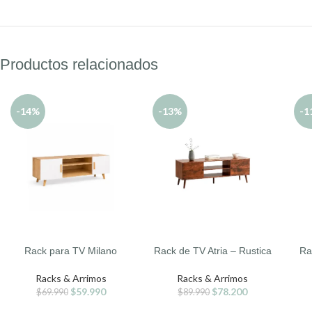
Productos relacionados
-14%
-13%
-1
Rack para TV Milano
Rack de TV Atria – Rustica
Ra
AÑADIR AL CARRITO
AÑADIR AL CARRITO
AÑA
Racks & Arrimos
Racks & Arrimos
$
59.990
$
78.200
$
69.990
$
89.990