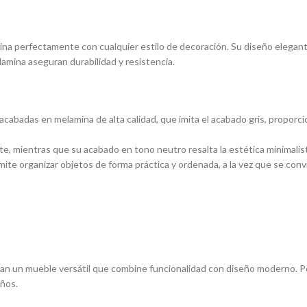
a perfectamente con cualquier estilo de decoración. Su diseño elegante 
amina aseguran durabilidad y resistencia.
 acabadas en melamina de alta calidad, que imita el acabado gris, propo
rte, mientras que su acabado en tono neutro resalta la estética minimalist
ite organizar objetos de forma práctica y ordenada, a la vez que se conv
n un mueble versátil que combine funcionalidad con diseño moderno. Pe
eños.