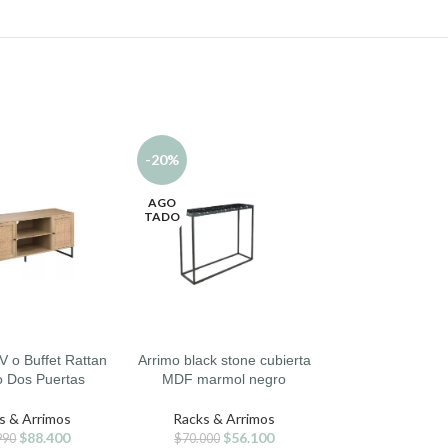
-20%
-23%
AGO
AGO
TADO
TADO
V o Buffet Rattan
Arrimo black stone cubierta
Arrimo white 
LEER MÁS
LEER MÁS
o Dos Puertas
MDF marmol negro
marmol blan
separado
s & Arrimos
Racks & Arrimos
$
88.400
$
56.100
Racks & Ar
990
$
70.000