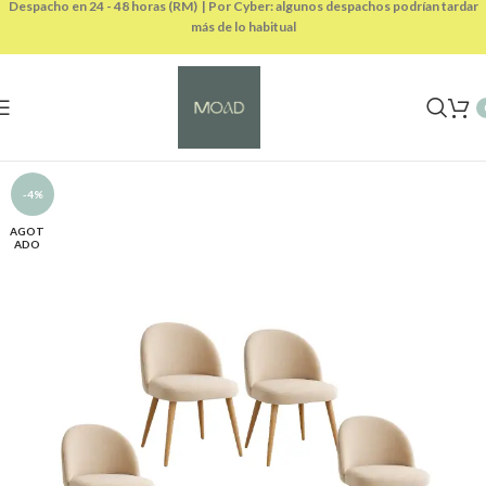
Despacho en 24 - 48 horas (RM) | Por Cyber: algunos despachos podrían tardar
más de lo habitual
-4%
AGOT
ADO