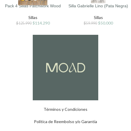
Pack 4 Sillas Patchwork Wood
Silla Gabrielle Lino (Pata Negra)
Sillas
Sillas
$
114.290
$
50.000
$
125.990
$
59.990
Términos y Condiciones
Política de Reembolso y/o Garantía