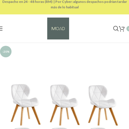
Despacho en 24 - 48 horas (RM) | Por Cyber: algunos despachos podrían tardar
más de lo habitual
-20%