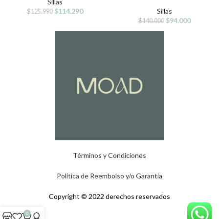
Sillas
$
114.290
Sillas
$
125.990
$
94.000
$
140.000
Términos y Condiciones
Política de Reembolso y/o Garantía
Copyright © 2022 derechos reservados
0