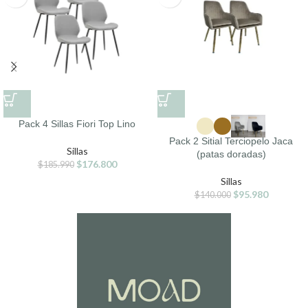
Pack 4 Sillas Fiori Top Lino
Pack 2 Sitial Terciopelo Jaca
Sillas
(patas doradas)
$
176.800
$
185.990
Sillas
$
95.980
$
140.000