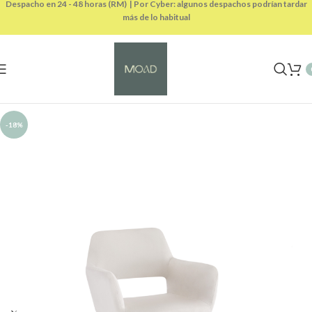
Despacho en 24 - 48 horas (RM) | Por Cyber: algunos despachos podrían tardar
más de lo habitual
-18%