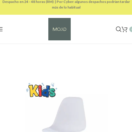
Despacho en 24 - 48 horas (RM) | Por Cyber: algunos despachos podrían tardar
más de lo habitual