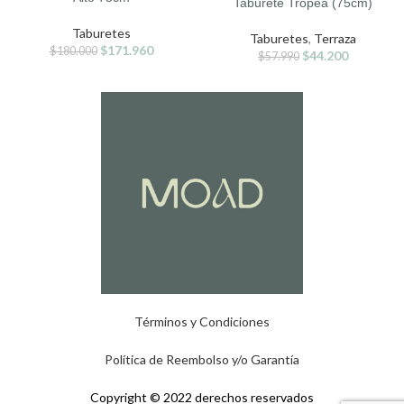
Taburete Tropea (75cm)
Taburetes
Taburetes
,
Terraza
$
171.960
$
180.000
$
44.200
$
57.990
Términos y Condiciones
Política de Reembolso y/o Garantía
Copyright © 2022 derechos reservados