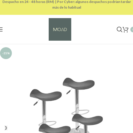
Despacho en 24 - 48 horas (RM) | Por Cyber: algunos despachos podrían tardar
más de lo habitual
-35%