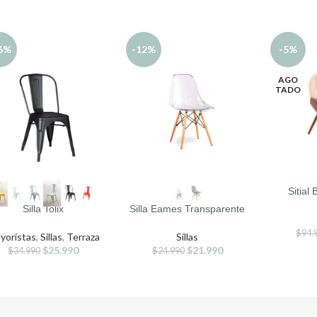
6%
-12%
-5%
AGO
TADO
Sitial
ECCIONAR OPCIONES
SELECCIONAR OPCIONES
LEER MÁS
Silla Tolix
Silla Eames Transparente
$
94.
yoristas
,
Sillas
,
Terraza
Sillas
$
25.990
$
21.990
$
34.990
$
24.990