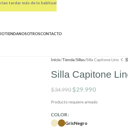
rían tardar más de lo habitual
CIO
TIENDA
NOSOTROS
CONTACTO
Inicio
Tienda
Sillas
Silla Capitone Lino
Silla Capitone Li
$
29.990
$
34.990
Producto requiere armado
COLOR
Gris
Negro