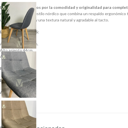
En MOAD apostamos por la comodidad y originalidad para completar
representación del estilo nórdico que combina un respaldo ergonómico 
un extra de confort y una textura natural y agradable al tacto.
ESPECIFICACIONES:
Ancho Asiento 42cm.
Alto asiento 44cm.
Alto Total 82cm.
Resistencia:
140 kg
Base:
Madera
Asiento:
Lino