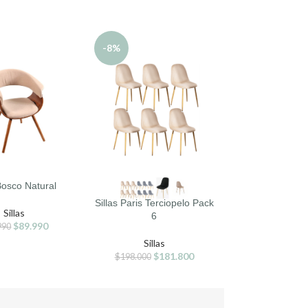
-8%
-8%
 Bosco Natural
SELECCIONAR OPCIONES
SELECCIONAR O
Sillas Paris Terciopelo Pack
Sillas Paris Terc
Sillas
6
4
$
89.990
990
Sillas
Sillas
$
181.800
$
1
$
198.000
$
132.000