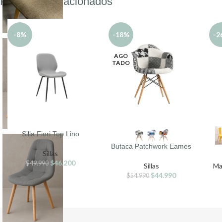
Productos relacionados
-8%
-18%
-2
AGO
TADO
Silla Fiori Top Lino
SELECCIONAR OPCIONES
SELECCIONAR OPCIONES
SEL
Butaca Patchwork Eames
Sillas
$
46.200
$
49.990
Sillas
Ma
$
44.990
$
54.990