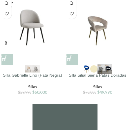
AGOT
ADO
Silla Gabrielle Lino (Pata Negra)
Silla Sitial Siena Patas Doradas
Sillas
Sillas
$
50.000
$
49.990
$
59.990
$
70.000