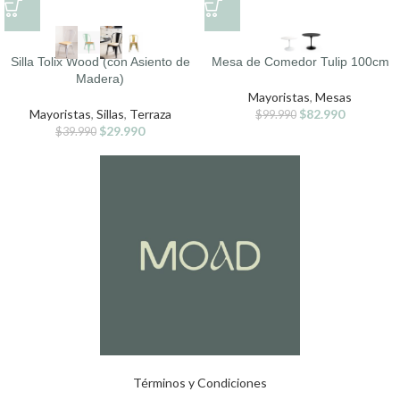
Silla Tolix Wood (con Asiento de
Mesa de Comedor Tulip 100cm
Madera)
Mayoristas
,
Mesas
Mayoristas
,
Sillas
,
Terraza
$
82.990
$
99.990
$
29.990
$
39.990
Términos y Condiciones