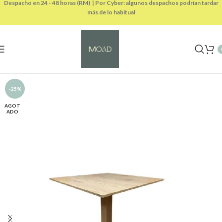
Despacho en 24 - 48 horas (RM) | Por Cyber: algunos despachos podrían tardar
más de lo habitual
-25%
AGOT
ADO