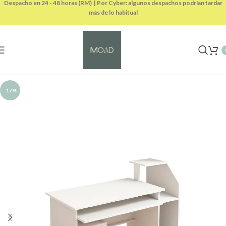
Despacho en 24 - 48 horas (RM) | Por Cyber: algunos despachos podrían tardar
más de lo habitual
-17%