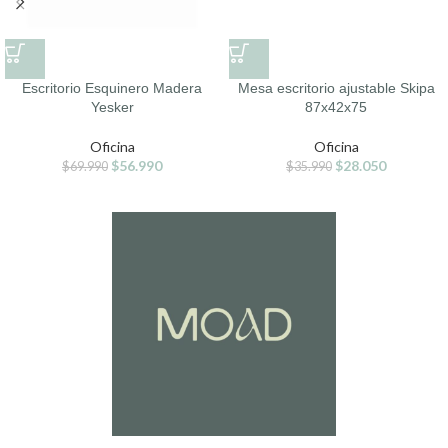
Escritorio Esquinero Madera
Mesa escritorio ajustable Skipa
Yesker
87x42x75
Oficina
Oficina
$
56.990
$
28.050
$
69.990
$
35.990