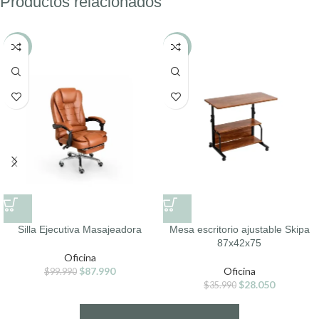
Productos relacionados
-12%
-22%
Silla Ejecutiva Masajeadora
Mesa escritorio ajustable Skipa
87x42x75
Oficina
$
87.990
Oficina
$
99.990
$
28.050
$
35.990