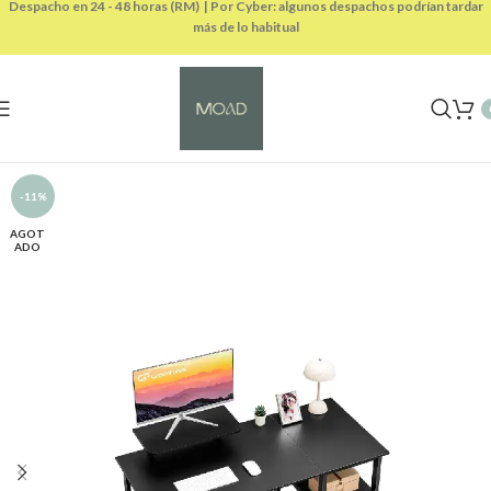
Despacho en 24 - 48 horas (RM) | Por Cyber: algunos despachos podrían tardar
más de lo habitual
-11%
AGOT
ADO