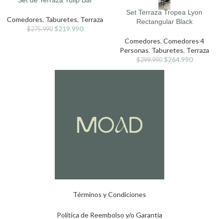
Set de Terraza Tulip Bar
Set Terraza Tropea Lyon
Comedores
,
Taburetes
,
Terraza
Rectangular Black
$
219.990
$
275.990
Comedores
,
Comedores 4
Personas
,
Taburetes
,
Terraza
$
264.990
$
299.990
Términos y Condiciones
Política de Reembolso y/o Garantía