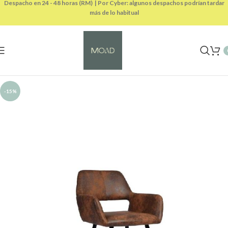
Despacho en 24 - 48 horas (RM) | Por Cyber: algunos despachos podrían tardar
más de lo habitual
-15%