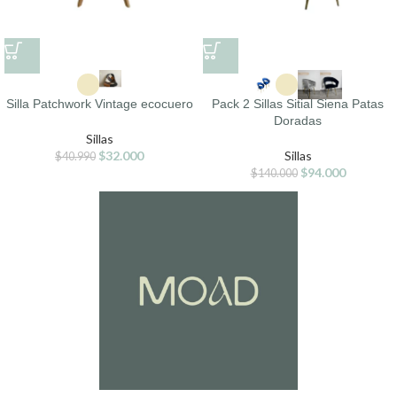
Silla Patchwork Vintage ecocuero
Pack 2 Sillas Sitial Siena Patas
Doradas
Sillas
$
32.000
Sillas
$
40.990
$
94.000
$
140.000